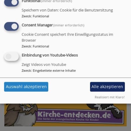
Funktional
(immer erforderlich)
Unsere Kirchengemeinde ist Träger von bald
drei Kindertagesstätten:
Speichern von Daten: Cookie für die Benutzersitzung
Zweck
:
Funktional
Kindergarten "Unterm Regenbogen" Eschenau
Consent Manager
(immer erforderlich)
Kinderhaus "Arche Noah" Brand
Cookie Consent speichert Ihre Einwilligungsstatus im
neue Kindertagesstätte in Eschenau
Browser
Zweck
:
Funktional
Einbindung von Youtube-Videos
Zeigt Videos von Youtube
Zweck
:
Eingebettete externe Inhalte
Kirche entdecken online
Auswahl akzeptieren
Alle akzeptieren
Realisiert mit Klaro!