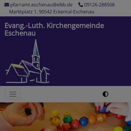
Direkt
pfarramt.eschenau@elkb.de
09126-288508
zum
Marktplatz 1, 90542 Eckental-Eschenau
Inhalt
Evang.-Luth. Kirchengemeinde
Eschenau
Hauptnavigation