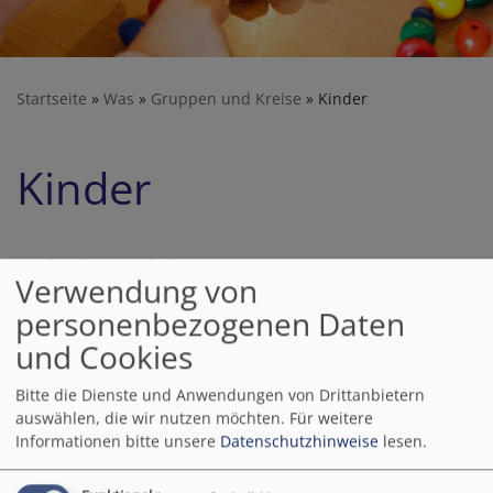
Startseite
Was
Gruppen und Kreise
Kinder
Kinder
Kinderchor Bartholomäuse
Verwendung von
Mehr Infos
hier
personenbezogenen Daten
und Cookies
Bitte die Dienste und Anwendungen von Drittanbietern
auswählen, die wir nutzen möchten.
Für weitere
Informationen bitte unsere
Datenschutzhinweise
lesen.
Kindertagesstätten