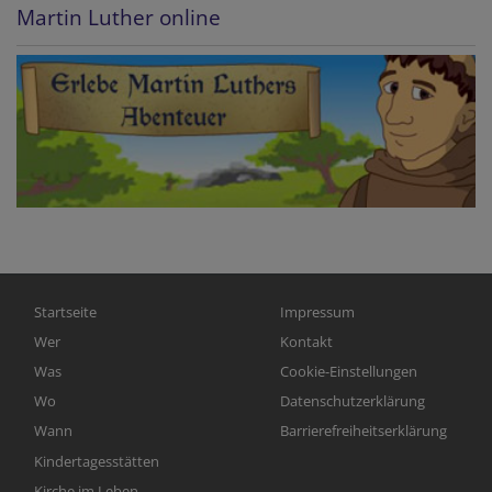
Martin Luther online
Hauptnavigation
Fußbereichsmenü
Startseite
Impressum
Wer
Kontakt
Was
Cookie-Einstellungen
Wo
Datenschutzerklärung
Wann
Barrierefreiheitserklärung
Kindertagesstätten
Kirche im Leben