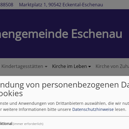
288508
Marktplatz 1, 90542 Eckental-Eschenau
chengemeinde Eschenau
Kindertagesstätten
Kirche im Leben
Kirche von Zuh
ndung von personenbezogenen D
ookies
ienste und Anwendungen von Drittanbietern auswählen, die wir nu
r weitere Informationen bitte unsere
Datenschutzhinweise
lesen.
ktional
(immer erforderlich)