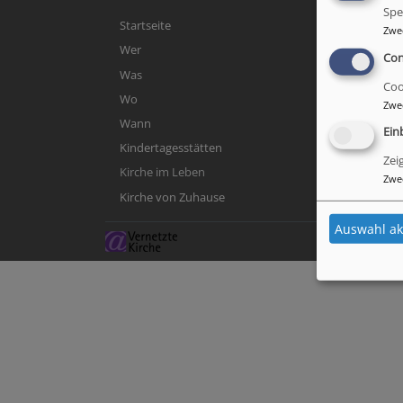
Spe
Hauptnavigation
Startseite
Zwe
Wer
Con
Was
Coo
Wo
Zwe
Wann
Ein
Kindertagesstätten
Zei
Kirche im Leben
Zwe
Kirche von Zuhause
Auswahl ak