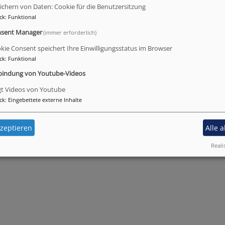
ichern von Daten: Cookie für die Benutzersitzung
Fußbereichsmenü
Be
Impressum
ck
:
Funktional
Kontakt
sent Manager
(immer erforderlich)
Cookie-Einstellungen
kie Consent speichert Ihre Einwilligungsstatus im Browser
Datenschutzerklärung
ck
:
Funktional
Barrierefreiheitserklärung
bindung von Youtube-Videos
gt Videos von Youtube
ck
:
Eingebettete externe Inhalte
zeptieren
Alle 
Reali