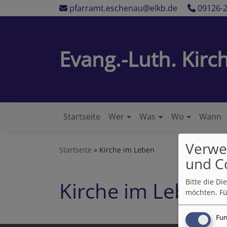
Direkt
pfarramt.eschenau@elkb.de
09126-
zum
Inhalt
Evang.-Luth. Kir
Startseite
Wer
Was
Wo
Wann
Hauptnavigation
Verwe
Startseite
Kirche im Leben
und C
Bitte die D
Kirche im Leben
möchten.
Fü
Fun