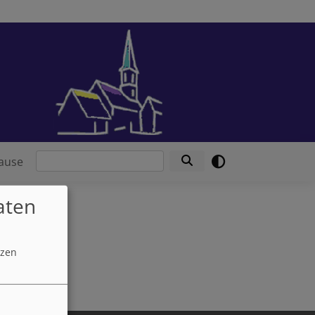
Suche
ause
aten
tzen