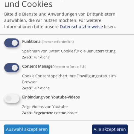
und Cookies
Gottesdienst am
Altjahrsabend
Bitte die Dienste und Anwendungen von Drittanbietern
auswählen, die wir nutzen möchten.
Für weitere
Informationen bitte unsere
Datenschutzhinweise
lesen.
Funktional
(immer erforderlich)
Unser Gottesdienst am Altjahresabend am 31.12. findet um 16 Uhr
in der Kirche statt.
Speichern von Daten: Cookie für die Benutzersitzung
Zweck
:
Funktional
Für diesen Gottesdienst bitten wir Sie, sich vom 21.12. bis 29.12.
Consent Manager
(immer erforderlich)
anzumelden und sich ein Ticket auszudrucken.
Cookie Consent speichert Ihre Einwilligungsstatus im
www.kirchengemeinde-eschenau.de/wann
Browser
Sollten Sie dazu keine Möglichkeit haben, erhalten Sie im Pfarramt ein
Zweck
:
Funktional
Ticket am 21./22. und 29.12. von 10-12 Uhr nach vorheriger
Einbindung von Youtube-Videos
telefonischer Anmeldung.)
Zeigt Videos von Youtube
Alle weiteren Gottesdienste an den Festtagen nach Heiligabend in
Zweck
:
Eingebettete externe Inhalte
unserer Kirche können Sie ohne Reservierung besuchen; wir haben
aktuell 59 Sitzplätze.
Auswahl akzeptieren
Alle akzeptieren