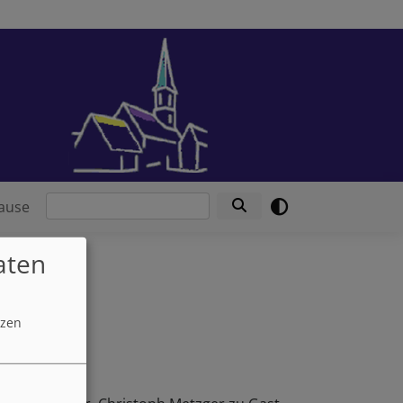
Suche
ause
aten
tzen