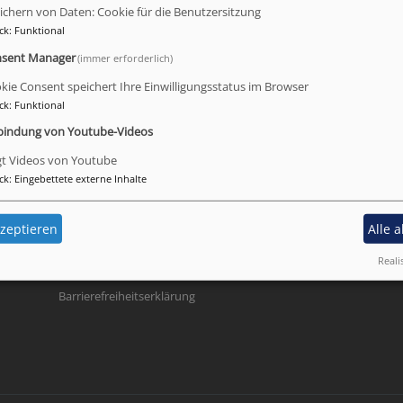
meinde Eckental war der Chefkurator des Wiener Albertin
ichern von Daten: Cookie für die Benutzersitzung
onen" von Albrecht Dürers, die nach neueren Erkenntnissen 
ck
:
Funktional
sent Manager
(immer erforderlich)
der Frankenschau im BR:
kie Consent speichert Ihre Einwilligungsstatus im Browser
ck
:
Funktional
 2020
bindung von Youtube-Videos
gt Videos von Youtube
ck
:
Eingebettete externe Inhalte
Fußbereichsmenü
Be
Impressum
Kontakt
zeptieren
Alle 
Cookie-Einstellungen
Reali
Datenschutzerklärung
Barrierefreiheitserklärung