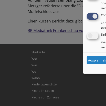
Auf dem Neujahrsempfang 2020 der Marktge
Spe
Metzger referierte über die "Die große Kan
Zwe
Muffelschloss aus.
Con
Einen kurzen Bericht dazu gibt es auch in 
Coo
Zwe
BR Mediathek Frankenschau vom 14. Januar
Ein
Zei
Zwe
Hauptnavigation
Startseite
Wer
Auswahl ak
Was
Wo
Wann
Kindertagesstätten
Kirche im Leben
Kirche von Zuhause