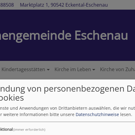
288508
Marktplatz 1, 90542 Eckental-Eschenau
chengemeinde Eschenau
Kindertagesstätten
Kirche im Leben
Kirche von Zuh
ndung von personenbezogenen D
ookies
ienste und Anwendungen von Drittanbietern auswählen, die wir nu
Dürerkirche"?
r weitere Informationen bitte unsere
Datenschutzhinweise
lesen.
ktional
(immer erforderlich)