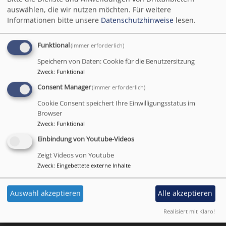
Adventsmarkt rund
auswählen, die wir nutzen möchten.
Für weitere
Informationen bitte unsere
Datenschutzhinweise
lesen.
um die Kirche
Funktional
(immer erforderlich)
Speichern von Daten: Cookie für die Benutzersitzung
Am dritten Advent ist es
Zweck
:
Funktional
soweit: wir feiern
Consent Manager
(immer erforderlich)
Adventsmarkt rund um
Cookie Consent speichert Ihre Einwilligungsstatus im
die Kirche!
Browser
Zweck
:
Funktional
Das Programm ist
vielfältig und bietet etwas
Einbindung von Youtube-Videos
Bildrechte
Bilddatenbank Fundus
für alle Generationen:
Zeigt Videos von Youtube
Zweck
:
Eingebettete externe Inhalte
adventsmarkt.pdf
351.96 KB
Auswahl akzeptieren
Alle akzeptieren
Realisiert mit Klaro!